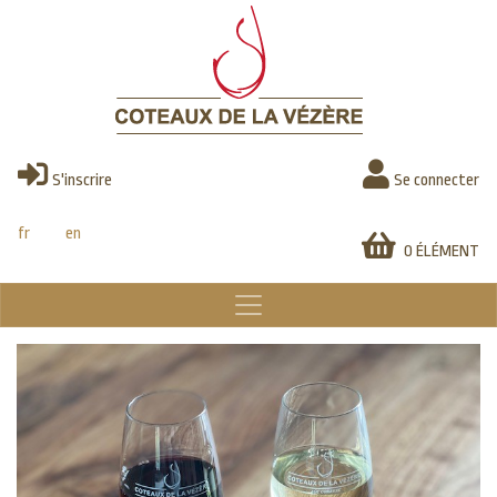
Aller
au
contenu
principal
S'inscrire
Se connecter
fr
en
0 ÉLÉMENT