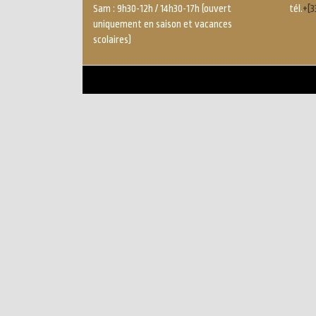
Sam : 9h30-12h / 14h30-17h (ouvert
tél.
+[3
uniquement en saison et vacances
scolaires)
Menu
Pied
de
page