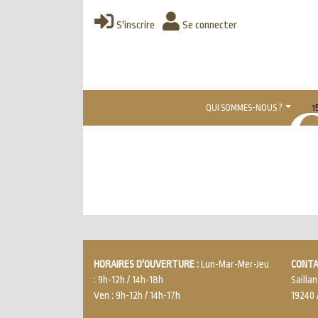
S'inscrire
Se connecter
Navigation
QUI SOMMES-NOUS ?
1
principale
HORAIRES D'OUVERTURE :
Lun-Mar-Mer-Jeu
CONTA
: 9h-12h / 14h-18h
Saillan
Ven : 9h-12h / 14h-17h
19240 