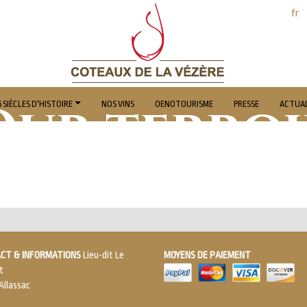
Skip
fr
to
main
content
Our terroi
5 SIÈCLES D'HISTOIRE
NOS VINS
OENOTOURISME
PRESSE
ACTUAL
CT & INFORMATIONS
Lieu-dit Le
MOYENS DE PAIEMENT
t
Allassac